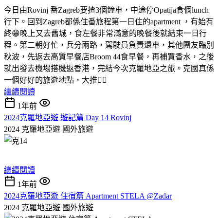
今日由Rovinj 番Zagreb要揸3個鐘車，中途停Opatija食個lunch
行下。回到Zagreb都係住番旅程第一日住的apartment ，有始有
終😁晚上又去舊城，食左餐非常滿意的晚餐後就結束一日行
程。第二朝好忙，兵分兩路，駕駛員負責還車，其他團友臨別
秋波，先返去高質早餐店Broom 44食早餐，再補買香水，之後
就出發去機場搭機返香港，完結今次克羅地亞之旅。克國真係
一個好好的旅遊地點，大推👍🏻
繼續閱讀
1年前
2024克羅地亞遊 遊記篇 Day 14 Rovinj
2024 克羅地亞遊
國外旅遊
繼續閱讀
1年前
2024克羅地亞遊 住宿篇 Apartment STELA @Zadar
2024 克羅地亞遊
國外旅遊