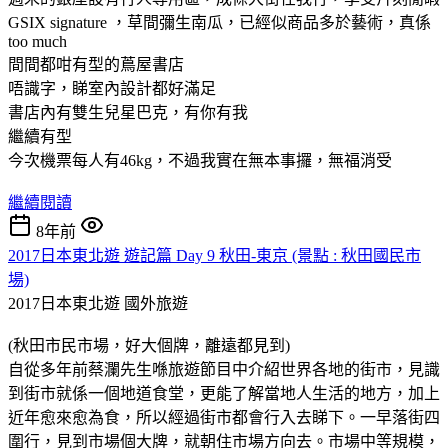
GSIX signature ，草間彌生南瓜，已經似商品多於藝術，真係
too much
間間都咁有型的蔦屋書店
唔識字，睇室內設計都好滿足
書店內有雙生兒星巴克，有你有我
繼續有型
今次機票每人有46kg，不過我實在無本事攞，無福消受
繼續閱讀
8年前
2017日本東北遊 遊記篇 Day 9 秋田-東京 (景點 : 秋田國民市
場)
2017日本東北遊
國外旅遊
(秋田市民市場，好大個牌，離遠都見到)
自從多年前蔡瀾先生喺旅遊節目中介紹世界各地的街市，見識
到街市就係一個地道食堂，更能了解當地人生活的地方，加上
近年愈來愈為食，所以經過街市都會行入去睇下。一早落街四
圍行，見到市場個大牌，就朝住市場方向去。市場中等規模，