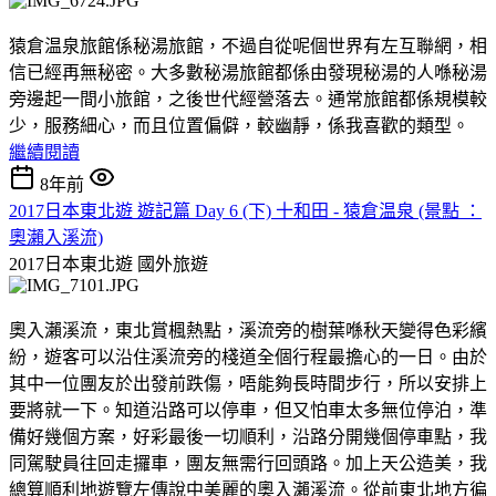
猿倉温泉旅館係秘湯旅館，不過自從呢個世界有左互聯網，相
信已經再無秘密。大多數秘湯旅館都係由發現秘湯的人喺秘湯
旁邊起一間小旅館，之後世代經營落去。通常旅館都係規模較
少，服務細心，而且位置偏僻，較幽靜，係我喜歡的類型。
繼續閱讀
8年前
2017日本東北遊 遊記篇 Day 6 (下) 十和田 - 猿倉温泉 (景點 ：
奧瀨入溪流)
2017日本東北遊
國外旅遊
奧入瀨溪流，東北賞楓熱點，溪流旁的樹葉喺秋天變得色彩繽
紛，遊客可以沿住溪流旁的棧道全個行程最擔心的一日。由於
其中一位團友於出發前跌傷，唔能夠長時間步行，所以安排上
要將就一下。知道沿路可以停車，但又怕車太多無位停泊，準
備好幾個方案，好彩最後一切順利，沿路分開幾個停車點，我
同駕駛員往回走攞車，團友無需行回頭路。加上天公造美，我
總算順利地遊覽左傳說中美麗的奧入瀨溪流。從前東北地方徧