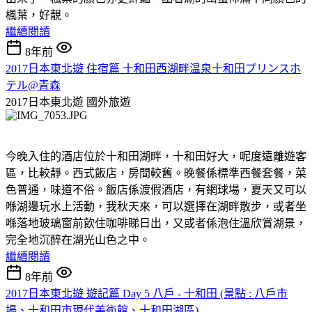
楓葉，好靚。
繼續閱讀
8年前
2017日本東北遊 住宿篇 十和田西湖畔温泉十和田プリンスホ
テル@青森
2017日本東北遊
國外旅遊
今晚入住的酒店位於十和田湖畔，十和田好大，呢度遠離遊客
區，比較靜。西式飯店，房間較舊。晚餐係標準西餐套餐，菜
色普通，味道不俗。飯店係渡假酒店，有網球場，夏天又可以
喺湖邊玩水上活動，我秋天來，可以選擇在湖畔散步，或者坐
喺落地玻璃窗前飲住咖啡睇日出，又或者係泡住溫欣賞湖景，
完全地沉醉在湖光山色之中。
繼續閱讀
8年前
2017日本東北遊 遊記篇 Day 5 八戶 - 十和田 (景點 : 八戶市
場、十和田市現代美術館、十和田湖區)