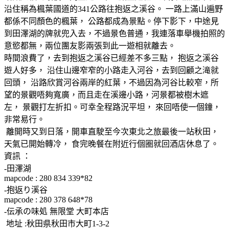
沿住稱為楓葉國道的341公路往抱返之溪谷。 一路上滿山遍野
都係不同顏色的楓葉， 公路都成為景點。停下影下，中途見
到田澤湖的牌就兜入去，不過景色普通，我連落車舉機拍照的
意慾都無，兩位團友影兩張到此一遊相就離去。
時間浪費了，去到抱返之溪谷已經差不多三點， 抱返之溪谷
遊人好多， 沿住山邊窄窄的小路走入河谷，去到回顧之滝就
回頭， 沿路欣賞河谷兩岸的紅葉，不過因為河谷比較窄，所
望的景觀唔夠寬廣，而且走在溪邊小路，河景都被樹木遮
左， 景觀打左折扣。可幸全程路況平坦， 來回唔使一個鐘，
非常易行。
離開時又到日落，開車直駛至今次東北之旅最後一站秋田，
天氣已開始轉冷， 食完晚餐在附近行個圈就回酒店休息了。
資訊 ：
-田澤湖
mapcode : 280 834 339*82
-抱返り溪谷
mapcode : 280 378 648*78
-伝承の味処 無限堂 大町本店
地址 :秋田県秋田市大町1-3-2