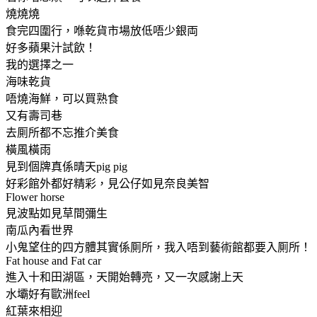
燒燒燒
食完四圍行，喺乾貨市場放低唔少銀両
好多蘋果汁試飲！
我的選擇之一
海味乾貨
唔燒海鮮，可以買熟食
又有壽司巷
去厠所都不忘推介美食
橫風橫雨
見到個牌真係晴天pig pig
好彩館外都好精彩，見公仔如見奈良美智
Flower horse
見波點如見草間彌生
南瓜內看世界
小鬼望住的四方體其實係厠所，我入唔到藝術館都要入厠所！
Fat house and Fat car
進入十和田湖區，天開始轉亮，又一次感謝上天
水壩好有歐洲feel
紅葉來相迎