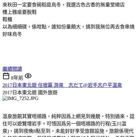
來秋田一定要食碗稻庭烏冬，我選古色古香的無量堂總店
樓上雅座要脫鞋
鞋櫃
以為細細碟，係咁點，誰知份量頗大，搞到我無位再去食串燒
好味烏冬
繼續閱讀
8年前
2017日本東北遊 住宿篇 游泉 志だて@岩手志户平温泉
2017日本東北遊
國外旅遊
温泉旅館其實唔順路，純粹因爲上網見到幾靚，特別過來，諗
住可以遊覽埋岩手。可惜因爲另一個唔順路的行程(玉川温
泉)，搞到夜晚8點至到，未能好好享受旅館設施。旅館係現代