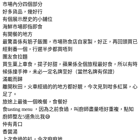
市場內分四個部分
好多貨品，幾好行
有個展示歷史的小鋪位
海鮮市場即指即食
有開餐的地方
最驚喜係有筋子飯團，市場熟食店自家製，好正，再回頭買已
經剩番一個，行遲半步都買唔到
團友食拉麵
買生菓上車食，提子好甜，蘋果係全個旅程最好食，所以有時
候係撞手神，未必一定名牌至好（當然名牌有保證）
滿載而歸
離開秋田，火車經過的的地方都好靚，今次見到咁多紅葉，心
足了。
旅途上最後一個晚餐，食餐好
食tasting menu ，因為之前食過，叫廚師盡量唔好重複，點知
廚師整左5道魚比我​😅
仲有青口
香菌湯
上次食過的扒，今次麻麻地