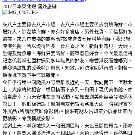
2017日本東北遊
國外旅遊
來八户主要係去八户市場，去八户市場主要係去食燒海鮮。市
場好大，除左燒海鮮，亦有好多食店，另外乾貨、手信都好多
選擇。來八户市場的旅客應該9成會去七厘村燒海鮮，我只想
湊湊熱鬧，所以燒得唔多，食左喜之次，新鮮北寄貝、大蝦、
生蠔及魷魚等。海鮮只要新鮮，簡單煮已好食。今次最最值得
紀念係我喺七厘村遇到多年無見的好友，喺香港反而撞唔到，
他鄉遇故知的感覺特別興奮，短敘片刻決定回港再約。飽餐一
頓後逛下買下手信就離開。
今日係行程中同颱風21号距離最近的一天，我向南下，佢就北
上，大家終於相會。橫風橫雨下去到十和田市現代美術館，仲
暗自慶幸下雨天安排左室內活動，點知去到美術館至發現係休
館日！一個低級錯誤！感謝團友們冒著寒風大雨，陪我欣賞室
外展品 (所謂欣賞即係影相)。後來有朋友告知室外展品比室內
更精彩，令我稍感安慰。
感謝上天，喺我地進入十和田湖區時，天色已開始轉亮，雨亦
停了，經奧入瀨溪流進入十和田湖，天色已漸昏暗，雖然明日