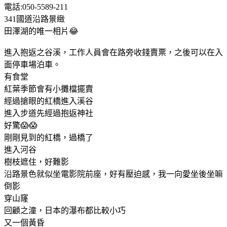
電話:050-5589-211
341國道沿路景緻
田澤湖的唯一相片​😂
進入抱返之谷溪，工作人員會在路旁收錢賣票，之後可以在入
面停車場泊車。
有食堂
紅葉季節會有小攤檔擺賣
經過搶眼的紅橋進入溪谷
進入步道先經過抱返神社
好驚​😱​😱
剛剛見到的紅橋，過橋了
進入河谷
樹枝遮住，好難影
沿路景色就似坐電影院前座，好有壓迫感，我一向愛坐後坐嘛
倒影
穿山窿
回顧之潼，日本的瀑布都比較小巧
又一個黃昏