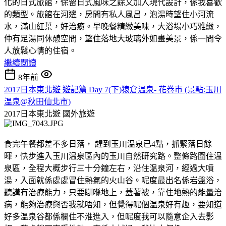
化的日式旅館，保留日式風味之餘又加入現代設計，係我喜歡
的類型。旅館在河邊，房間有私人風呂，泡湯時望住小河流
水，滿山紅葉，好治癒。早晚餐精緻美味，大浴場小巧雅緻，
仲有足湯同休憩空間，望住落地大玻璃外如畫美景，係一間令
人放鬆心情的住宿。
繼續閱讀
8年前
2017日本東北遊 遊記篇 Day 7(下)猿倉温泉- 花巻市 (景點:玉川
温泉@秋田仙北市)
2017日本東北遊
國外旅遊
食完午餐都差不多日落， 趕到玉川温泉已4點，抓緊落日餘
暉，快步進入玉川温泉區內的玉川自然研究路。整條路圍住温
泉區，全程大概步行三十分鐘左右，沿住温泉河，經過大噴
湯，入面就係處處冒住熱氣的火山谷。呢度最出名係岩盤浴，
聽講有治療能力，只要瞓喺地上，蓋著被，靠住地熱的能量治
病，能夠治療與否我就唔知，但覺得呢個温泉好有趣，要知道
好多温泉谷都係欄住不淮進入，但呢度我可以隨意企入去影