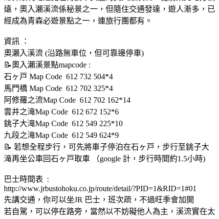
遠，奧入瀨溪流係秘景之一，但隨住交通發達，遊人漸多，已
經成為青森必遊景點之一，連旅行團都有。
資訊 ：
奧瀨入溪流 (沿路無車位，但可靠邊停車)
📝奧入瀨溪景點mapcode :
石ヶ戸 Map Code 612 732 504*4
馬門橋 Map Code 612 702 325*4
阿修羅之流Map Code 612 702 162*14
雲井之滝Map Code 612 672 152*6
銚子大滝Map Code 612 549 225*10
九段之滝Map Code 612 549 624*9
📝 若想全程步行，可先將車子停泊在石ヶ戸，步行至銚子大
滝再坐公車回石ヶ戸取車 （google 計，步行時間約1.5小時)
巴士時間表 :
http://www.jrbustohoku.co.jp/route/detail/?PID=1&RID=1#01
先講交通，你可以坐JR 巴士，班次疏，不過旺季會加開
若自駕，可以停在路旁，當然以不妨礙他人為主，溪流實在太