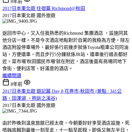
8年前
2017日本東北遊 住宿篇 Richmond@秋田
2017日本東北遊
國外旅遊
返回市中心，又入住我熟悉的Richmond 集團酒店 ，設施同其
他分店一樣。不是今次酒店地點對於自駕的我極為方便，除左
酒店附設停車場外，最好係行前幾步就係Toyota租車公司同油
站，方便還車，而且步行5分鐘就係JR站，還車後行過去都好
近。菜市場'秋田國民市場'就在附近，酒店後面有商場同地下
食街、便利店等，好滿意的酒店。
繼續閱讀
8年前
2017日本東北遊 遊記篇 Day 8 花巻市-秋田市 (景點 : 341公
路、田澤湖 、抱返之溪谷)
2017日本東北遊
國外旅遊
由於昨晚到温泉旅館已經太夜，今朝要好好享受酒店設施，死
唔蝕底賴到最後一刻至走，十一點至起程。即係又無左半日，