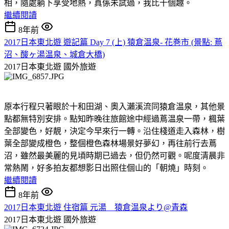
相，隨處躺下享受地熱，真係未試過，我比十個趣。
繼續閱讀
8年前
2017日本東北遊 遊記篇 Day 7 (上) 猿倉温泉- 花巻市 (景點: 蔦
沼、酸ヶ湯温泉、城倉大橋)
2017日本東北遊
國外旅遊
原本行程只著眼於十和田湖、奧入瀨溪流同猿倉温泉，其他景
點都無特別安排。點知昨晚往旅館途中經過蔦温泉一帶，楓葉
全部變色，好靚，決定今早來行一轉。沿住棧道走入森林，樹
葉全部變成橙色，整個橙色森林場景好夢幻，再往前行去蔦
沼，雖然最美麗的見頃時期已過去，但仍然可觀。呢度清晨非
常熱鬧，好多拍友都想影日出照住個山的「朝燒」時刻。
繼續閱讀
8年前
2017日本東北遊 住宿篇 元湯 猿倉温泉より@青森
2017日本東北遊
國外旅遊