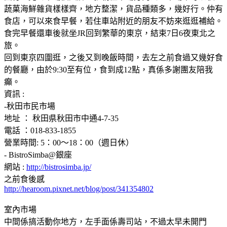
蔬菓海鮮雜貨樣樣齊，地方整潔，貨品種類多，幾好行。仲有
食店，可以來食早餐，若住車站附近的朋友不妨來逛逛補給。
食完早餐還車後就坐JR回到繁華的東京，結束7日6夜東北之
旅。
回到東京四圍逛，之後又到晚飯時間，去左之前食過又幾好食
的餐廳，由於9:30至有位，食到成12點，真係多謝團友陪我
癲。
資訊 :
-秋田市民市場
地址 ： 秋田県秋田市中通4-7-35
電話 ：018-833-1855
營業時間: 5：00～18：00（週日休）
- BistroSimba@銀座
網站 :
http://bistrosimba.jp/
之前食後感
http://hearoom.pixnet.net/blog/post/341354802
室內市場
中間係搞活動你地方，左手面係壽司站，不過太早未開門