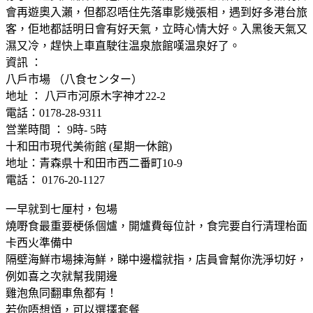
會再遊奧入瀨，但都忍唔住先落車影幾張相，遇到好多港台旅
客，佢地都話明日會有好天氣，立時心情大好。入黑後天氣又
濕又冷，趕快上車直駛往温泉旅館嘆温泉好了。
資訊 ：
八戶市場 （八食センター）
地址 ： 八戸市河原木字神才22-2
電話：0178-28-9311
営業時間 ： 9時- 5時
十和田市現代美術館 (星期一休館)
地址：青森県十和田市西二番町10-9
電話： 0176-20-1127
一早就到七厘村，包場
燒嘢食最重要梗係個爐，開爐費每位計，食完要自行清理枱面
卡西火準備中
隔壁海鮮市場揀海鮮，睇中邊檔就指，店員會幫你洗淨切好，
例如喜之次就幫我開邊
雞泡魚同翻車魚都有！
若你唔想煩，可以選擇套餐