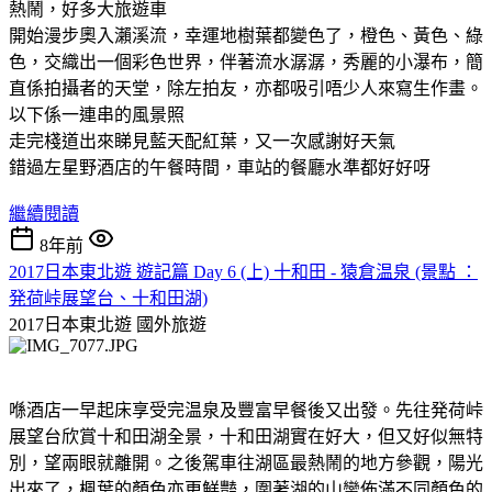
熱鬧，好多大旅遊車
開始漫步奧入瀨溪流，幸運地樹葉都變色了，橙色、黃色、綠
色，交織出一個彩色世界，伴著流水潺潺，秀麗的小瀑布，簡
直係拍攝者的天堂，除左拍友，亦都吸引唔少人來寫生作畫。
以下係一連串的風景照
走完棧道出來睇見藍天配紅葉，又一次感謝好天氣
錯過左星野酒店的午餐時間，車站的餐廳水準都好好呀
繼續閱讀
8年前
2017日本東北遊 遊記篇 Day 6 (上) 十和田 - 猿倉温泉 (景點 ：
発荷峠展望台、十和田湖)
2017日本東北遊
國外旅遊
喺酒店一早起床享受完温泉及豐富早餐後又出發。先往発荷峠
展望台欣賞十和田湖全景，十和田湖實在好大，但又好似無特
別，望兩眼就離開。之後駕車往湖區最熱鬧的地方參觀，陽光
出來了，楓葉的顏色亦更鮮豔，圍著湖的山蠻佈滿不同顏色的