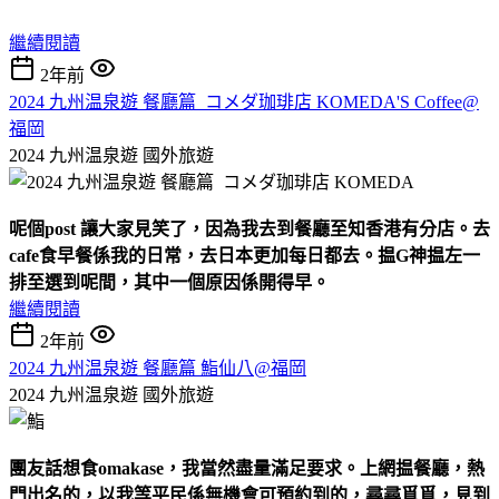
繼續閱讀
2年前
2024 九州温泉遊 餐廳篇 コメダ珈琲店 KOMEDA'S Coffee@
福岡
2024 九州温泉遊
國外旅遊
呢個
post
讓大家見笑了，因為我去到餐廳至知香港有分店。去
cafe
食早餐係我的日常，去日本更加每日都去。揾
G
神揾左一
排至選到呢間，其中一個原因係開得早。
繼續閱讀
2年前
2024 九州温泉遊 餐廳篇 鮨仙八@福岡
2024 九州温泉遊
國外旅遊
團友話想食
omakase
，我當然盡量滿足要求。上網揾餐廳，熱
門出名的，以我等平民係無機會可預約到的，尋尋覓覓，見到