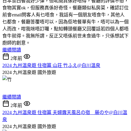
日本食西餐我好少彈，但呢間真係好唔得，餐廳的評價不俗，
食物其實ok，但服務真係好奇怪。餐廳類似私房菜，確認訂位
前會email問客人有乜唔食，我話有一個朋友唔食牛，其他人
乜都食，餐廳答覆唔可以，因為佢地餐單有牛，唔可以為一個
人而改，咁我咪唔訂囉，點知轉頭餐廳又回覆話若四個人都唔
食牛就得。我無所謂，反正又唔係前世未食過牛，只係想試下
廚師的創意。
繼續閱讀
2年前
2024 九州温泉遊 住宿篇 山荘 竹ふえ@白川温泉
2024 九州温泉遊
國外旅遊
繼續閱讀
2年前
2024 九州温泉遊 住宿篇 夫婦露天風呂の宿 藤のや@白川温
泉
2024 九州温泉遊
國外旅遊