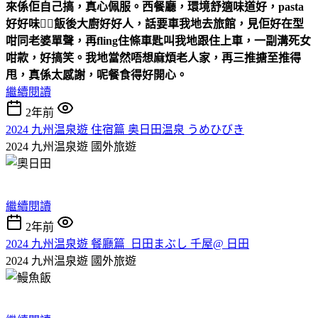
來係佢自己搞，真心佩服。西餐廳，環境舒適味道好，
pasta
好好味
👍🏻
飯後大廚好好人，話要車我地去旅館，見佢好在型
咁同老婆單聲，再
fling
住條車匙叫我地跟住上車，一副溝死女
咁款，好搞笑。我地當然唔想麻煩老人家，再三推搪至推得
甩，真係太感謝，呢餐食得好開心。
繼續閱讀
2年前
2024 九州温泉遊 住宿篇 奥日田温泉 うめひびき
2024 九州温泉遊
國外旅遊
繼續閱讀
2年前
2024 九州温泉遊 餐廳篇 日田まぶし 千屋@ 日田
2024 九州温泉遊
國外旅遊