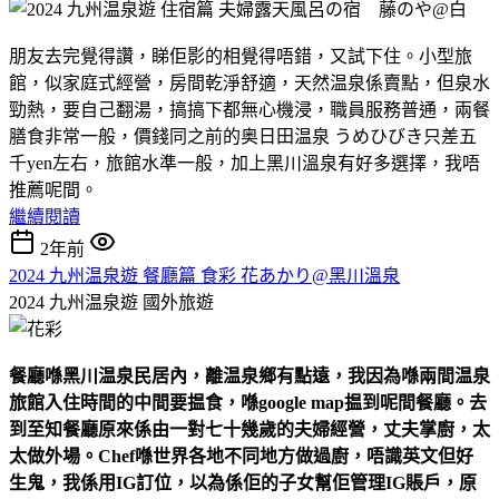
朋友去完覺得讚，睇佢影的相覺得唔錯，又試下住。小型旅
館，似家庭式經營，房間乾淨舒適，天然温泉係賣點，但泉水
勁熱，要自己翻湯，搞搞下都無心機浸，職員服務普通，兩餐
膳食非常一般，價錢同之前的奥日田温泉 うめひびき只差五
千yen左右，旅館水準一般，加上黑川溫泉有好多選擇，我唔
推薦呢間。
繼續閱讀
2年前
2024 九州温泉遊 餐廳篇 食彩 花あかり@黑川溫泉
2024 九州温泉遊
國外旅遊
餐廳喺黑川温泉民居內，離温泉鄉有點遠，我因為喺兩間温泉
旅館入住時間的中間要揾食，喺
google map
揾到呢間餐廳。去
到至知餐廳原來係由一對七十幾歲的夫婦經營，丈夫掌廚，太
太做外場。
Chef
喺世界各地不同地方做過廚，唔識英文但好
生鬼，我係用
IG
訂位，以為係佢的子女幫佢管理
IG
賬戶，原